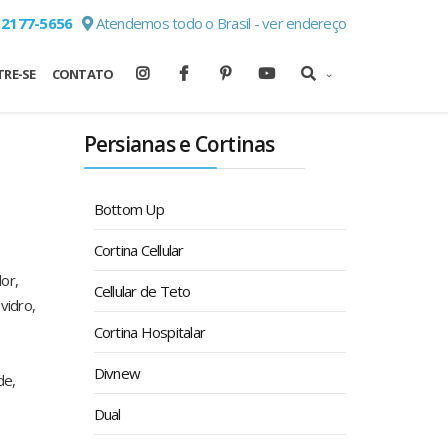
 2177-5656
Atendemos todo o Brasil - ver endereço
RE-SE
CONTATO
Persianas e Cortinas
Bottom Up
Cortina Cellular
or,
Cellular de Teto
vidro,
Cortina Hospitalar
Divnew
de,
Dual