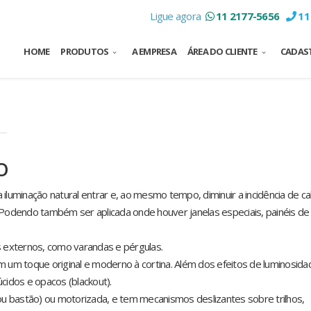
Ligue agora
11 2177-5656
11
HOME
PRODUTOS
A EMPRESA
ÁREA DO CLIENTE
CADAST
TO
iluminação natural entrar e, ao mesmo tempo, diminuir a incidência de cal
 Podendo também ser aplicada onde houver janelas especiais, painéis de 
 externos, como varandas e pérgulas.
um toque original e moderno à cortina. Além dos efeitos de luminosida
cidos e opacos (blackout).
u bastão) ou motorizada, e tem mecanismos deslizantes sobre trilhos,