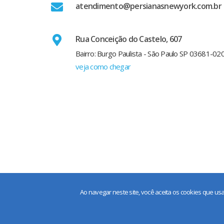
atendimento@persianasnewyork.com.br
Rua Conceição do Castelo, 607
Bairro: Burgo Paulista - São Paulo SP 03681-02
veja como chegar
Ao navegar neste site, você aceita os cookies que 