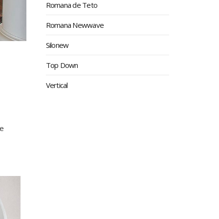
Romana de Teto
Romana Newwave
Silonew
Top Down
Vertical
de