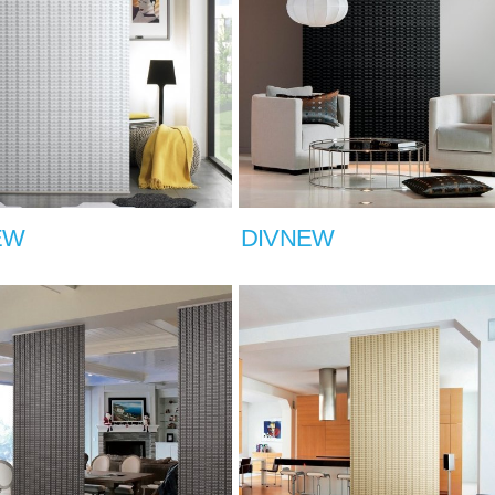
EW
DIVNEW